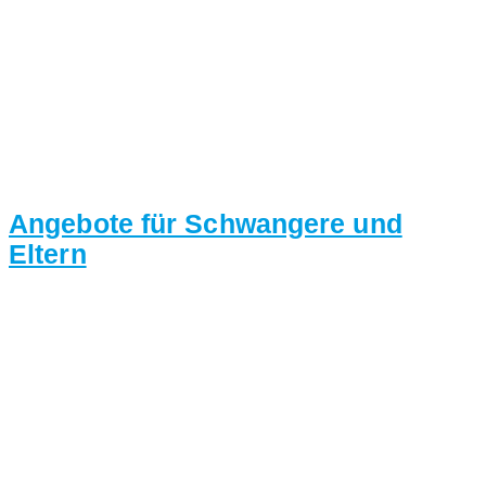
Angebote für Schwangere und
Eltern