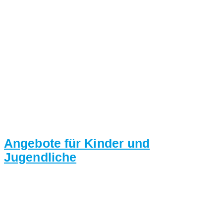
Angebote für Kinder und
Jugendliche