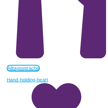
Alltagssprache
Hand-holding-heart