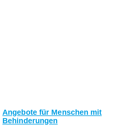
Angebote für Menschen mit
Behinderungen