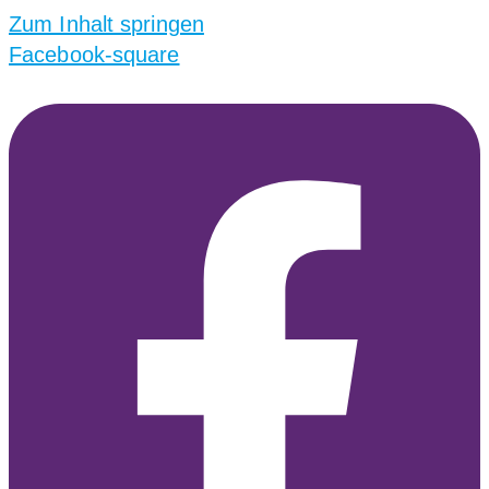
Zum Inhalt springen
Facebook-square