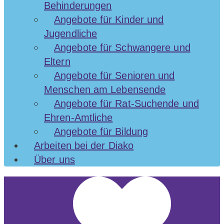
Behinderungen
Angebote für Kinder und
Jugendliche
Angebote für Schwangere und
Eltern
Angebote für Senioren und
Menschen am Lebensende
Angebote für Rat-Suchende und
Ehren-Amtliche
Angebote für Bildung
Arbeiten bei der Diako
Über uns