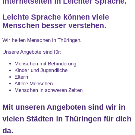
Internetseiten in Leichter Sprache.
Leichte Sprache können viele
Menschen besser verstehen.
Wir helfen Menschen in Thüringen.
Unsere Angebote sind für:
Menschen mit Behinderung
Kinder und Jugendliche
Eltern
Ältere Menschen
Menschen in schweren Zeiten
Mit unseren Angeboten sind wir in
vielen Städten in Thüringen für dich
da.